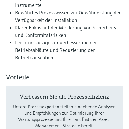
Füllstandsmessung
Analysatoren für Härte, Eisen,
Instrumente
Device Viewer
Bewährtes Prozesswissen zur Gewährleistung der
Aluminium & Chromat
Produktspezifische Informationen und
Füllstandsmessung Druck
Verfügbarkeit der Installation
Dokumente finden
Klarer Fokus auf der Minderung von Sicherheits-
Prozessphotometer
Alle ansehen
und Konformitätsrisiken
Ersatzteilsuche
Leistungszusage zur Verbesserung der
Mikrowellentransmission
Ersatzteile anhand von Produktwurzel,
Betriebsabläufe und Reduzierung der
Bestellcode oder Seriennummer finden
Betriebsausgaben
Memosens-Technologie
Alle ansehen
Vorteile
Verbessern Sie die Prozesseffizienz
Unsere Prozessexperten stellen eingehende Analysen
und Empfehlungen zur Optimierung Ihrer
Wartungsprozesse und Ihrer langfristigen Asset-
Management-Strategie bereit.