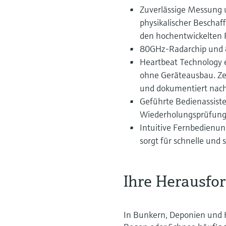
Zuverlässige Messung
physikalischer Bescha
den hochentwickelten R
80GHz-Radarchip und 
Heartbeat Technology e
ohne Geräteausbau. Zert
und dokumentiert nac
Geführte Bedienassist
Wiederholungsprüfunge
Intuitive Fernbedienun
sorgt für schnelle und
Ihre Herausfo
In Bunkern, Deponien und 