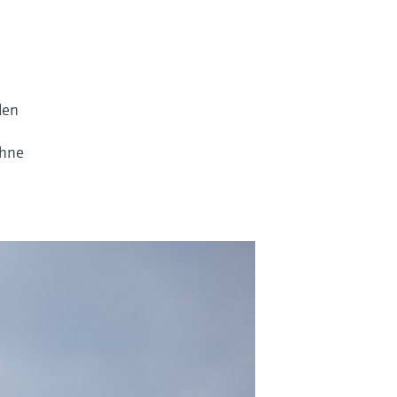
den
ohne