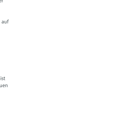
er
 auf
ist
euen