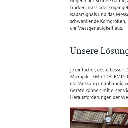
Regen oder Schnee häufig 
trocken, nass oder sogar ge
Radarsignals und das Messe
schwankende Korngrößen, 
die Messgenauigkeit aus.
Unsere Lösun
Je einfacher, desto besser:
Micropilot FMR10B, FMR20
die Messung unabhängig vo
Geräte können mit einer Vi
Herausforderungen der We