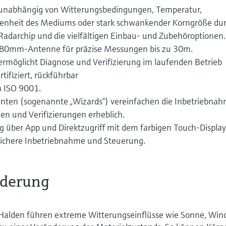
 unabhängig von Witterungsbedingungen, Temperatur,
ffenheit des Mediums oder stark schwankender Korngröße du
adarchip und die vielfältigen Einbau- und Zubehöroptionen.
80mm-Antenne für präzise Messungen bis zu 30m.
rmöglicht Diagnose und Verifizierung im laufenden Betrieb
ifiziert, rückführbar
h ISO 9001.
enten (sogenannte „Wizards“) vereinfachen die Inbetriebnah
n und Verifizierungen erheblich.
g über App und Direktzugriff mit dem farbigen Touch-Displa
 sichere Inbetriebnahme und Steuerung.
rderung
Halden führen extreme Witterungseinflüsse wie Sonne, Win