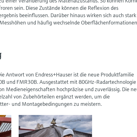
zu einer Veränderung des Materialzustands. So können Körn
froren sein. Diese Zustände können die Reflexion des
rgebnis beeinflussen. Darüber hinaus wirken sich auch stark
Messhöhen und häufig wechselnde Oberflächenformationen
g
 Die Antwort von Endress+Hauser ist die neue Produktfamilie
B und FMR30B. Ausgestattet mit 80GHz-Radartechnologie 
n Medieneigenschaften hochpräzise und zuverlässig. Die n
elzahl von Zubehörteilen ergänzt werden, um die
tter- und Montagebedingungen zu meistern.