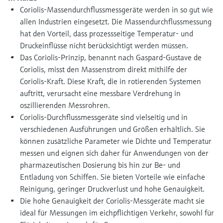
Füllstandsmessung
Analysatoren für Härte, Eisen,
Coriolis-Massendurchflussmessgeräte werden in so gut wie
Device Viewer
Aluminium & Chromat
allen Industrien eingesetzt. Die Massendurchflussmessung
Produktspezifische Informationen und
Füllstandsmessung Druck
hat den Vorteil, dass prozessseitige Temperatur- und
Dokumente finden
Druckeinflüsse nicht berücksichtigt werden müssen.
Prozessphotometer
Alle ansehen
Das Coriolis-Prinzip, benannt nach Gaspard-Gustave de
Ersatzteilsuche
Coriolis, misst den Massenstrom direkt mithilfe der
Mikrowellentransmission
Ersatzteile anhand von Produktwurzel,
Coriolis-Kraft. Diese Kraft, die in rotierenden Systemen
Bestellcode oder Seriennummer finden
auftritt, verursacht eine messbare Verdrehung in
Memosens-Technologie
oszillierenden Messrohren.
Coriolis-Durchflussmessgeräte sind vielseitig und in
Alle ansehen
verschiedenen Ausführungen und Größen erhältlich. Sie
können zusätzliche Parameter wie Dichte und Temperatur
messen und eignen sich daher für Anwendungen von der
pharmazeutischen Dosierung bis hin zur Be- und
Entladung von Schiffen. Sie bieten Vorteile wie einfache
Reinigung, geringer Druckverlust und hohe Genauigkeit.
Die hohe Genauigkeit der Coriolis-Messgeräte macht sie
ideal für Messungen im eichpflichtigen Verkehr, sowohl für