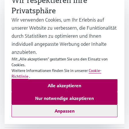
Wir respektieren Ihre
Relativ hohe Anfangsinvestition
Privatsphäre
Die meisten Ausführungen führen zu einem
Wir verwenden Cookies, um Ihr Erlebnis auf
gewissen Druckabfall
unserer Website zu verbessern, die Funktionalität
Eingeschränkte Verwendbarkeit bei hohem
durch Statistiken zu optimieren und Ihnen
Gasgehalt der Flüssigkeit und bei mehrphasigen
individuell angepasste Werbung oder Inhalte
Flüssigkeiten
anzubieten.
Mit „Alle akzeptieren“ gestatten Sie uns den Einsatz von
Cookies.
Weitere Informationen finden Sie in unserer
Cookie-
Richtlinie
.
Häufig gestellte Fragen zu
Alle akzeptieren
Coriolis-
Nur notwendige akzeptieren
Massendurchflussmessgeräten
Anpassen