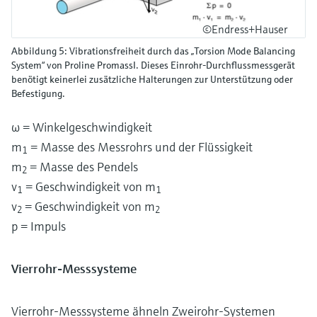
©Endress+Hauser
Abbildung 5: Vibrationsfreiheit durch das „Torsion Mode Balancing
System“ von Proline PromassI. Dieses Einrohr-Durchflussmessgerät
benötigt keinerlei zusätzliche Halterungen zur Unterstützung oder
Befestigung.
ω = Winkelgeschwindigkeit
m
= Masse des Messrohrs und der Flüssigkeit
1
m
= Masse des Pendels
2
v
= Geschwindigkeit von m
1
1
v
= Geschwindigkeit von m
2
2
p = Impuls
Vierrohr-Messsysteme
Vierrohr-Messsysteme ähneln Zweirohr-Systemen