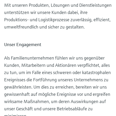
Füllstandsmessung
Analysatoren für Härte, Eisen,
Mit unseren Produkten, Lösungen und Dienstleistungen
Device Viewer
Aluminium & Chromat
unterstützen wir unsere Kunden dabei, ihre
Produktspezifische Informationen und
Füllstandsmessung Druck
Produktions- und Logistikprozesse zuverlässig, effizient,
Dokumente finden
Prozessphotometer
umweltfreundlich und sicher zu gestalten.
Alle ansehen
Ersatzteilsuche
Mikrowellentransmission
Ersatzteile anhand von Produktwurzel,
Unser Engagement
Bestellcode oder Seriennummer finden
Memosens-Technologie
Als Familienunternehmen fühlen wir uns gegenüber
Kunden, Mitarbeitern und Aktionären verpflichtet, alles
Alle ansehen
zu tun, um im Falle eines schweren oder katastrophalen
Ereignisses die Fortführung unseres Unternehmens zu
gewährleisten. Um dies zu erreichen, bereiten wir uns
gewissenhaft auf mögliche Ereignisse vor und ergreifen
wirksame Maßnahmen, um deren Auswirkungen auf
unser Geschäft und unsere Betriebsabläufe zu
minimieren.