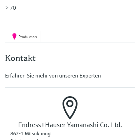
Füllstandsmessung
Analysatoren für Härte, Eisen,
> 70
Device Viewer
Aluminium & Chromat
Produktspezifische Informationen und
Füllstandsmessung Druck
Dokumente finden
Prozessphotometer
Alle ansehen
Produktion
Ersatzteilsuche
Mikrowellentransmission
Ersatzteile anhand von Produktwurzel,
Bestellcode oder Seriennummer finden
Kontakt
Memosens-Technologie
Erfahren Sie mehr von unseren Experten
Alle ansehen
Endress+Hauser Yamanashi Co. Ltd.
862-1 Mitsukunugi