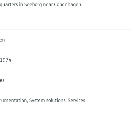
dquarters in Soeborg near Copenhagen.
nen
 1974
es
trumentation, System solutions, Services