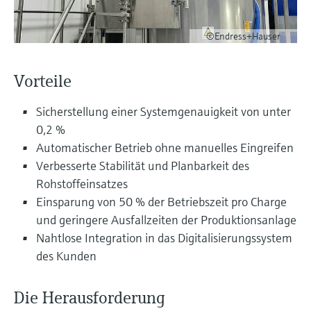
Füllstandsmessung
Analysatoren für Härte, Eisen,
Device Viewer
Aluminium & Chromat
©Endress+Hauser
Produktspezifische Informationen und
Füllstandsmessung Druck
Dokumente finden
Prozessphotometer
Vorteile
Alle ansehen
Ersatzteilsuche
Mikrowellentransmission
Ersatzteile anhand von Produktwurzel,
Sicherstellung einer Systemgenauigkeit von unter
Bestellcode oder Seriennummer finden
0,2 %
Memosens-Technologie
Automatischer Betrieb ohne manuelles Eingreifen
Verbesserte Stabilität und Planbarkeit des
Alle ansehen
Rohstoffeinsatzes
Einsparung von 50 % der Betriebszeit pro Charge
und geringere Ausfallzeiten der Produktionsanlage
Nahtlose Integration in das Digitalisierungssystem
des Kunden
Die Herausforderung