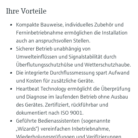
Füllstandsmessung
Analysatoren für Härte, Eisen,
Ihre Vorteile
Device Viewer
Aluminium & Chromat
Produktspezifische Informationen und
Füllstandsmessung Druck
Kompakte Bauweise, individuelles Zubehör und
Dokumente finden
Prozessphotometer
Ferninbetriebnahme ermöglichen die Installation
Alle ansehen
Ersatzteilsuche
auch an anspruchsvollen Stellen.
Mikrowellentransmission
Ersatzteile anhand von Produktwurzel,
Sicherer Betrieb unabhängig von
Bestellcode oder Seriennummer finden
Umwelteinflüssen und Signalstabilität durch
Memosens-Technologie
Überflutungsschutzhülse und Wetterschutzhaube.
Die integrierte Durchflussmessung spart Aufwand
Alle ansehen
und Kosten für zusätzliche Geräte.
Heartbeat Technology ermöglicht die Überprüfung
und Diagnose im laufenden Betrieb ohne Ausbau
des Gerätes. Zertifiziert, rückführbar und
dokumentiert nach ISO 9001.
Geführte Bedienassistenten (sogenannte
„Wizards“) vereinfachen Inbetriebnahme,
Wiederholungsprüfungen und Verifizierungen.