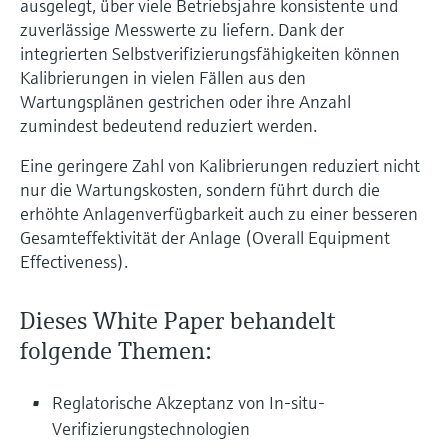
ausgelegt, über viele Betriebsjahre konsistente und
Füllstandsmessung
Analysatoren für Härte, Eisen,
zuverlässige Messwerte zu liefern. Dank der
Device Viewer
Aluminium & Chromat
integrierten Selbstverifizierungsfähigkeiten können
Produktspezifische Informationen und
Füllstandsmessung Druck
Kalibrierungen in vielen Fällen aus den
Dokumente finden
Prozessphotometer
Wartungsplänen gestrichen oder ihre Anzahl
Alle ansehen
zumindest bedeutend reduziert werden.
Ersatzteilsuche
Mikrowellentransmission
Ersatzteile anhand von Produktwurzel,
Eine geringere Zahl von Kalibrierungen reduziert nicht
Bestellcode oder Seriennummer finden
nur die Wartungskosten, sondern führt durch die
Memosens-Technologie
erhöhte Anlagenverfügbarkeit auch zu einer besseren
Gesamteffektivität der Anlage (Overall Equipment
Alle ansehen
Effectiveness).
Dieses White Paper behandelt
folgende Themen:
Reglatorische Akzeptanz von In-situ-
Verifizierungstechnologien