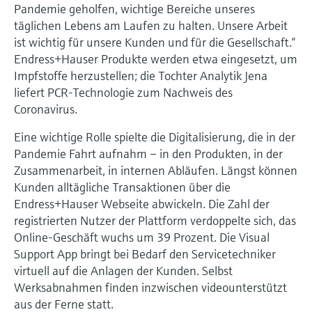
Pandemie geholfen, wichtige Bereiche unseres
Füllstandsmessung
Analysatoren für Härte, Eisen,
Device Viewer
täglichen Lebens am Laufen zu halten. Unsere Arbeit
Aluminium & Chromat
ist wichtig für unsere Kunden und für die Gesellschaft.“
Produktspezifische Informationen und
Füllstandsmessung Druck
Dokumente finden
Endress+Hauser Produkte werden etwa eingesetzt, um
Prozessphotometer
Impfstoffe herzustellen; die Tochter Analytik Jena
Alle ansehen
Ersatzteilsuche
liefert PCR-Technologie zum Nachweis des
Mikrowellentransmission
Ersatzteile anhand von Produktwurzel,
Coronavirus.
Bestellcode oder Seriennummer finden
Eine wichtige Rolle spielte die Digitalisierung, die in der
Memosens-Technologie
Pandemie Fahrt aufnahm – in den Produkten, in der
Zusammenarbeit, in internen Abläufen. Längst können
Alle ansehen
Kunden alltägliche Transaktionen über die
Endress+Hauser Webseite abwickeln. Die Zahl der
registrierten Nutzer der Plattform verdoppelte sich, das
Online-Geschäft wuchs um 39 Prozent. Die Visual
Support App bringt bei Bedarf den Servicetechniker
virtuell auf die Anlagen der Kunden. Selbst
Werksabnahmen finden inzwischen videounterstützt
aus der Ferne statt.