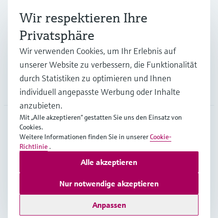
Wir respektieren Ihre
Branchen
Privatsphäre
Wir verwenden Cookies, um Ihr Erlebnis auf
Support
unserer Website zu verbessern, die Funktionalität
durch Statistiken zu optimieren und Ihnen
Unternehmen
individuell angepasste Werbung oder Inhalte
anzubieten.
Mit „Alle akzeptieren“ gestatten Sie uns den Einsatz von
Cookies.
GLB
•
Deutsch
Weitere Informationen finden Sie in unserer
Cookie-
Richtlinie
.
Alle akzeptieren
Copyright © Endress+Hauser Group Services AG
Impressum
Nutzungsbedingungen
Datenschutz
Nur notwendige akzeptieren
Rechtliches – AGB
Anpassen