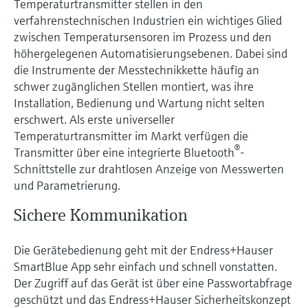
Temperaturtransmitter stellen in den
Füllstandsmessung
Analysatoren für Härte, Eisen,
verfahrenstechnischen Industrien ein wichtiges Glied
Device Viewer
Aluminium & Chromat
zwischen Temperatursensoren im Prozess und den
Produktspezifische Informationen und
Füllstandsmessung Druck
höhergelegenen Automatisierungsebenen. Dabei sind
Dokumente finden
Prozessphotometer
die Instrumente der Messtechnikkette häufig an
Alle ansehen
schwer zugänglichen Stellen montiert, was ihre
Ersatzteilsuche
Mikrowellentransmission
Installation, Bedienung und Wartung nicht selten
Ersatzteile anhand von Produktwurzel,
erschwert. Als erste universeller
Bestellcode oder Seriennummer finden
Temperaturtransmitter im Markt verfügen die
Memosens-Technologie
®
Transmitter über eine integrierte Bluetooth
-
Schnittstelle zur drahtlosen Anzeige von Messwerten
Alle ansehen
und Parametrierung.
Sichere Kommunikation
Die Gerätebedienung geht mit der Endress+Hauser
SmartBlue App sehr einfach und schnell vonstatten.
Der Zugriff auf das Gerät ist über eine Passwortabfrage
geschützt und das Endress+Hauser Sicherheitskonzept