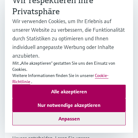
Wir respektieren Ihre
Mehr erfahren
Privatsphäre
Wir verwenden Cookies, um Ihr Erlebnis auf
unserer Website zu verbessern, die Funktionalität
Life Sciences: Innovative Technologie
durch Statistiken zu optimieren und Ihnen
für Prozessexzellenz
individuell angepasste Werbung oder Inhalte
anzubieten.
Beschleunigen Sie mit uns den Weg vom Labor in die
Mit „Alle akzeptieren“ gestatten Sie uns den Einsatz von
Produktion und minimieren Sie dabei das Risiko in
Cookies.
jedem Prozessschritt.
Weitere Informationen finden Sie in unserer
Cookie-
Richtlinie
.
Mehr erfahren
Alle akzeptieren
Nur notwendige akzeptieren
Erfolgsstorys
Anpassen
Erfahren Sie, warum sich unsere Kunden für Endress +