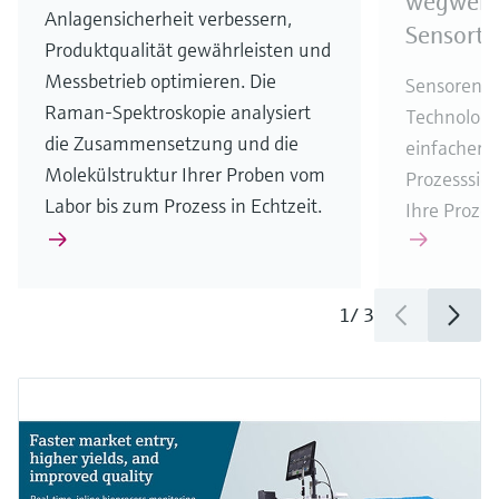
wegweis
Anlagensicherheit verbessern,
Sensorte
Produktqualität gewährleisten und
Messbetrieb optimieren. Die
Sensoren 
Raman-Spektroskopie analysiert
Technologi
die Zusammensetzung und die
einfacher, 
Molekülstruktur Ihrer Proben vom
Prozesssic
Labor bis zum Prozess in Echtzeit.
Ihre Prozes
1
/
3