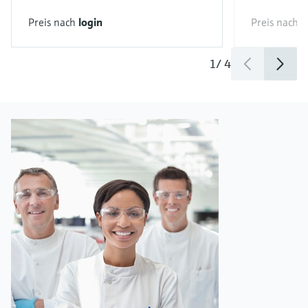
Preis nach
login
Preis nach
l
1
/
4