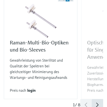
Raman-Multi-Bio-Optiken
Optisch
und Bio-Sleeves
für Sing
Anwend
Gewährleistung von Sterilität und
Qualität der Spektren bei
Gewährleiste
gleichzeitiger Minimierung des
Zuverlässigk
Wartungs- und Reinigungsaufwands
Herstellung
Biopharmaze
Preis nach
login
Preis nach
l
1
/
8