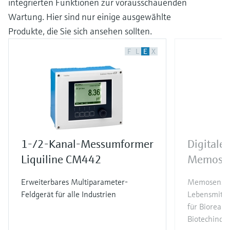
integrierten Funktionen zur vorausschauenden
Wartung. Hier sind nur einige ausgewählte
Produkte, die Sie sich ansehen sollten.
F
L
E
X
1-/2-Kanal-Messumformer
Digitale
Liquiline CM442
Memose
Erweiterbares Multiparameter-
Memosens 2.
Feldgerät für alle Industrien
Lebensmitte
für Bioreakt
Biotechindus