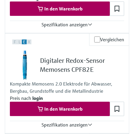
In den Warenkorb
Spezifikation anzeigen
Messbereich
Vergleichen
F
L
E
X
pH 0 ... 14
Prozesstemperatur
Ausführung LH: 0 ... 110 °C (32 ... 230 °F)
Digitaler Redox-Sensor
Ausführung NN: 0 ... 80 °C (32 ... 170 °F)
Prozessdruck
Memosens CPF82E
1 ... 10 bar abs bei 80 °C
(15 ... 145 psi bei 176 °F)
Kompakte Memosens 2.0 Elektrode für Abwasser,
Bergbau, Grundstoffe und die Metallindustrie
Preis nach
login
In den Warenkorb
Spezifikation anzeigen