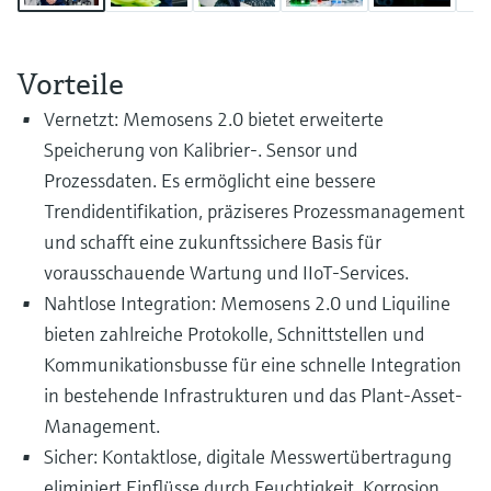
Füllstandsmessung
Analysatoren für Härte, Eisen,
Device Viewer
Aluminium & Chromat
Produktspezifische Informationen und
Füllstandsmessung Druck
Vorteile
Dokumente finden
Prozessphotometer
Vernetzt: Memosens 2.0 bietet erweiterte
Alle ansehen
Ersatzteilsuche
Speicherung von Kalibrier-. Sensor und
Mikrowellentransmission
Ersatzteile anhand von Produktwurzel,
Prozessdaten. Es ermöglicht eine bessere
Bestellcode oder Seriennummer finden
Trendidentifikation, präziseres Prozessmanagement
Memosens-Technologie
und schafft eine zukunftssichere Basis für
vorausschauende Wartung und IIoT-Services.
Alle ansehen
Nahtlose Integration: Memosens 2.0 und Liquiline
bieten zahlreiche Protokolle, Schnittstellen und
Kommunikationsbusse für eine schnelle Integration
in bestehende Infrastrukturen und das Plant-Asset-
Management.
Sicher: Kontaktlose, digitale Messwertübertragung
eliminiert Einflüsse durch Feuchtigkeit, Korrosion