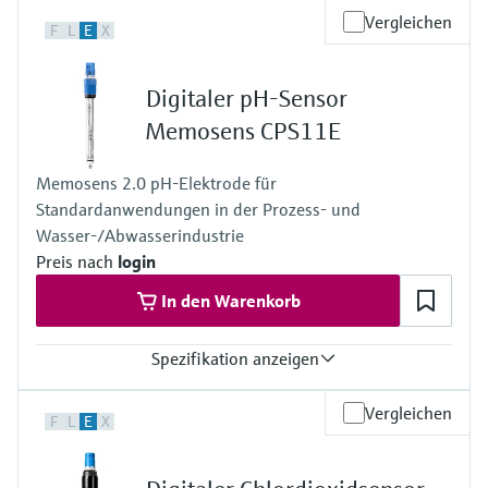
Vergleichen
F
L
E
X
Digitaler pH-Sensor
Memosens CPS11E
Memosens 2.0 pH-Elektrode für
Standardanwendungen in der Prozess- und
Wasser-/Abwasserindustrie
Preis nach
login
In den Warenkorb
Spezifikation anzeigen
Messbereich
Vergleichen
F
L
E
X
Anwendungsbereich A: pH 1 … 12
Anwendungsbereich B: pH 0 … 14
Anwendungsbereich F: pH 0 … 10