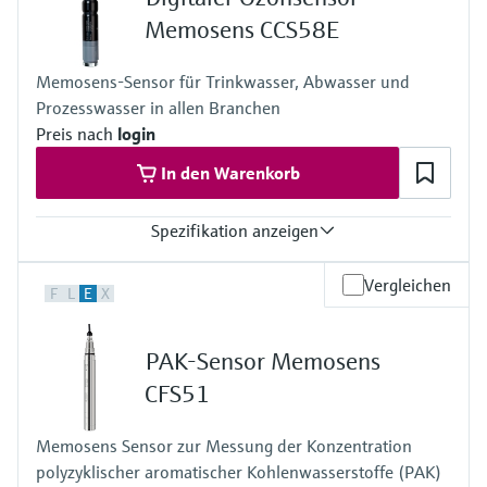
+0 - 55 °C (32 - 130 °F), nicht gefrierend
Memosens CCS58E
Prozessdruck
Max. 1 bar (max. 14.5 psi)
Memosens-Sensor für Trinkwasser, Abwasser und
Prozesswasser in allen Branchen
Preis nach
login
In den Warenkorb
Spezifikation anzeigen
Messbereich
Vergleichen
F
L
E
X
0 ... 2 mg/l
Prozesstemperatur
+0 ... 45 °C (32 ... 110 °F), nicht gefrierend
PAK-Sensor Memosens
Prozessdruck
1 bar (14.5 psi) relativ, 2 bar (29 psi) absolut
CFS51
Messverfahren
- geschlossenes 2 Elektrodensystem
Memosens Sensor zur Messung der Konzentration
- Elektrochemische Umsetzung von Ozon zu einem Signalstrom in
polyzyklischer aromatischer Kohlenwasserstoffe (PAK)
nA