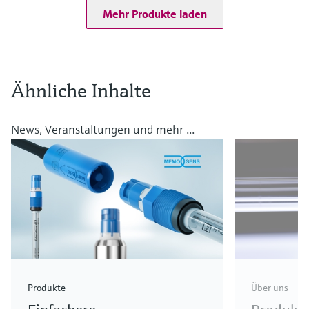
0 … 100 °C (32 … 212 °F)
Mehr Produkte laden
Bis zu 140 °C (284 °F) zur Sterilisation
Prozessdruck
Anwendungsbereich M: 0,8 … 14 bar (11,6 … 203 psi) absolut
Anwendungsbereich N: 0,8 … 7 bar (11,6 … 101,5 psi) absolut
Ähnliche Inhalte
News, Veranstaltungen und mehr ...
Produkte
Über uns