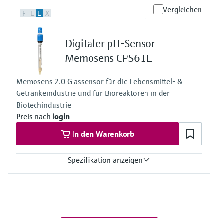
Messbereich
Vergleichen
F
L
E
X
-1500mV ... +1500mV
Prozesstemperatur
0 ... 80 °C (32 ... 170 °F)
Digitaler pH-Sensor
Prozessdruck
1 ... 10 bar abs bei 80 °C
Memosens CPS61E
(15 ... 145 psi abs bei 176 °F)
Memosens 2.0 Glassensor für die Lebensmittel- &
Getränkeindustrie und für Bioreaktoren in der
Biotechindustrie
Preis nach
login
In den Warenkorb
Spezifikation anzeigen
Messbereich
pH: 0 … 14
Prozesstemperatur
Anwendungsbereich N: