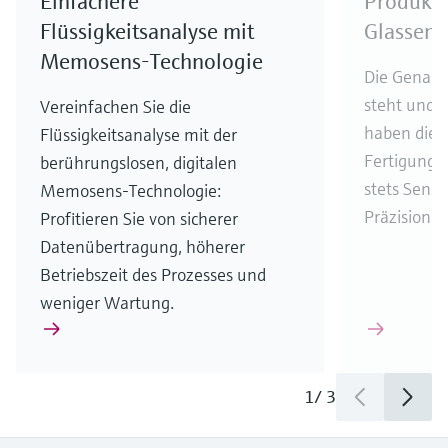
Einfachere
Produkti
Flüssigkeitsanalyse mit
Glassens
Memosens-Technologie
Die Genauig
steht und f
Vereinfachen Sie die
haben die 
Flüssigkeitsanalyse mit der
Fertigungs
berührungslosen, digitalen
stets Sens
Memosens-Technologie:
Präzision u
Profitieren Sie von sicherer
Datenübertragung, höherer
Betriebszeit des Prozesses und
weniger Wartung.
1
/
3