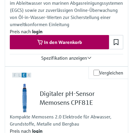
- Signalstrom ist proportional zur Konzentration von Ozon
im Ableitwasser von marinen Abgasreinigungssystemen
- die Messung ist nicht pH abhängig
(EGCS) sowie zur zuverlässigen Online‑Überwachung
von Öl‑in‑Wasser‑Werten zur Sicherstellung einer
umweltkonformen Einleitung
Preis nach
login
In den Warenkorb
Spezifikation anzeigen
Messbereich
Vergleichen
F
L
E
X
0 ... 5000 PAHphe
0 ... 6000 ppm
abhängig von der Probe (Öl in Wasser)
Digitaler pH-Sensor
Prozesstemperatur
-5 ... 55 °C (20 ... 130 °F)
Memosens CPF81E
Prozessdruck
10 bar abs. (nur Sensor)
Kompakte Memosens 2.0 Elektrode für Abwasser,
6 bar abs. (Kombination Sensor und Flusszelle)
Grundstoffe, Metalle und Bergbau
Preis nach
login