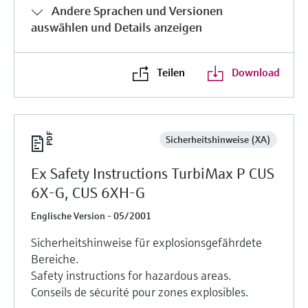
Füllstandsmessung
Andere Sprachen und Versionen
Analysatoren für Härte, Eisen,
Device Viewer
auswählen und Details anzeigen
Aluminium & Chromat
Produktspezifische Informationen und
Füllstandsmessung Druck
Dokumente finden
Prozessphotometer
Teilen
Download
Alle ansehen
Ersatzteilsuche
Mikrowellentransmission
Ersatzteile anhand von Produktwurzel,
Bestellcode oder Seriennummer finden
Memosens-Technologie
Sicherheitshinweise (XA)
Ex Safety Instructions TurbiMax P CUS
Alle ansehen
6X-G, CUS 6XH-G
Englische Version - 05/2001
Sicherheitshinweise für explosionsgefährdete
Bereiche.
Safety instructions for hazardous areas.
Conseils de sécurité pour zones explosibles.