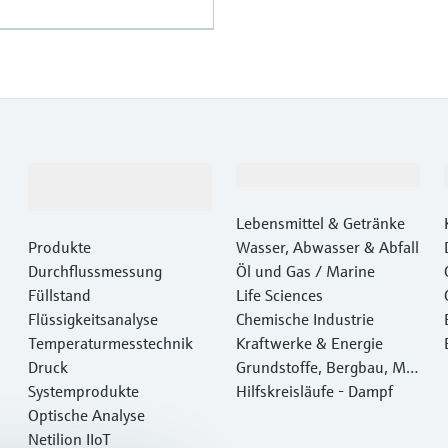
Produkte &
Branchen
Dienstleistungen
Lebensmittel & Getränke
Produkte
Wasser, Abwasser & Abfall
Durchflussmessung
Öl und Gas / Marine
Füllstand
Life Sciences
Flüssigkeitsanalyse
Chemische Industrie
Temperaturmesstechnik
Kraftwerke & Energie
Druck
Grundstoffe, Bergbau, Met
Systemprodukte
alle
Hilfskreisläufe - Dampf
Optische Analyse
Netilion IIoT