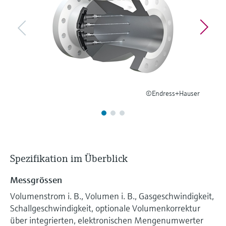
Füllstandsmessung
Analysatoren für Härte, Eisen,
Device Viewer
Aluminium & Chromat
Produktspezifische Informationen und
Füllstandsmessung Druck
Dokumente finden
Prozessphotometer
Alle ansehen
Ersatzteilsuche
Mikrowellentransmission
Ersatzteile anhand von Produktwurzel,
Bestellcode oder Seriennummer finden
©Endress+Hauser
Memosens-Technologie
Alle ansehen
Spezifikation im Überblick
Messgrössen
Volumenstrom i. B., Volumen i. B., Gasgeschwindigkeit,
Schallgeschwindigkeit, optionale Volumenkorrektur
über integrierten, elektronischen Mengenumwerter