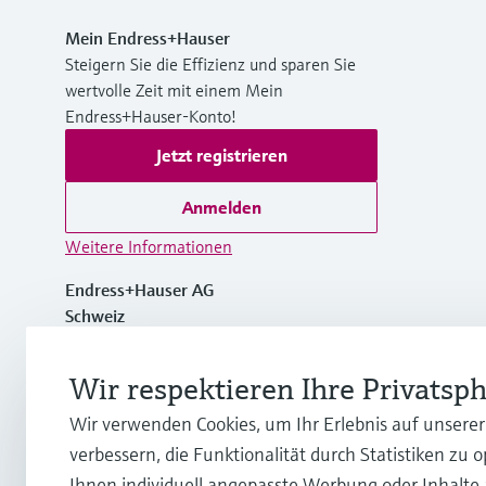
Mein Endress+Hauser
Steigern Sie die Effizienz und sparen Sie
wertvolle Zeit mit einem Mein
Endress+Hauser-Konto!
Jetzt registrieren
Anmelden
Weitere Informationen
Endress+Hauser AG
Schweiz
+41 61 715 7700
Wir respektieren Ihre Privatsp
Wir verwenden Cookies, um Ihr Erlebnis auf unsere
info@endress.com
verbessern, die Funktionalität durch Statistiken zu 
Ihnen individuell angepasste Werbung oder Inhalte