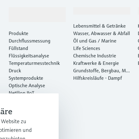
Produkte &
Branchen
Dienstleistungen
Lebensmittel & Getränke
Produkte
Wasser, Abwasser & Abfall
Durchflussmessung
Öl und Gas / Marine
Füllstand
Life Sciences
Flüssigkeitsanalyse
Chemische Industrie
Temperaturmesstechnik
Kraftwerke & Energie
Druck
Grundstoffe, Bergbau, Met
Systemprodukte
alle
Hilfskreisläufe - Dampf
Optische Analyse
Netilion IIoT
Software
Empfohlene Produkte
häre
Online Tools
r Website zu
Dienstleistungen
optimieren und
 anzubieten.