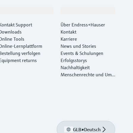
Support
Unternehmen
Kontakt Support
Über Endress+Hauser
Downloads
Kontakt
Online Tools
Karriere
Online-Lernplattform
News und Stories
Bestellung verfolgen
Events & Schulungen
Equipment returns
Erfolgsstorys
Nachhaltigkeit
Menschenrechte und Umw
eltschutz
GLB
•
Deutsch