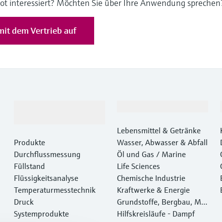
ot interessiert? Möchten Sie über Ihre Anwendung sprechen
it dem Vertrieb auf
Produkte &
Branchen
Dienstleistungen
Lebensmittel & Getränke
Produkte
Wasser, Abwasser & Abfall
Durchflussmessung
Öl und Gas / Marine
Füllstand
Life Sciences
Flüssigkeitsanalyse
Chemische Industrie
Temperaturmesstechnik
Kraftwerke & Energie
Druck
Grundstoffe, Bergbau, Met
Systemprodukte
alle
Hilfskreisläufe - Dampf