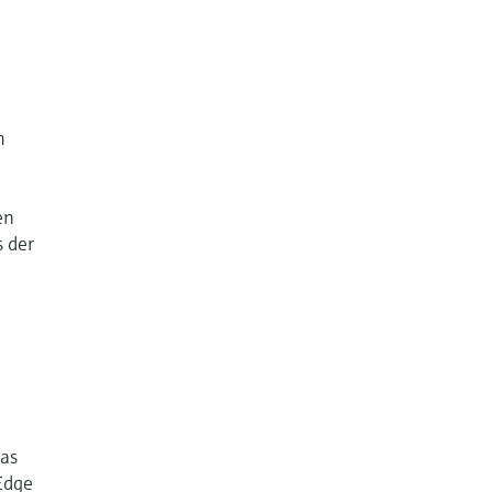
m
en
s der
das
Edge