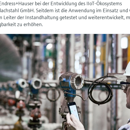
Endress+Hauser bei der Entwicklung des IIoT-Ökosystems
r Flachstahl GmbH. Seitdem ist die Anwendung im Einsatz und 
Leiter der Instandhaltung getestet und weiterentwickelt, m
gbarkeit zu erhöhen.