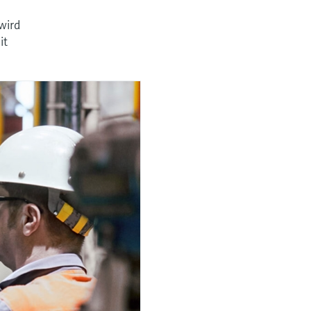
wird
it