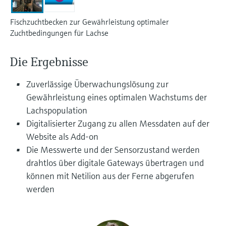
Füllstandsmessung
Analysatoren für Härte, Eisen,
Device Viewer
Fischzuchtbecken zur Gewährleistung optimaler
Aluminium & Chromat
Produktspezifische Informationen und
Füllstandsmessung Druck
Zuchtbedingungen für Lachse
Dokumente finden
Prozessphotometer
Alle ansehen
Die Ergebnisse
Ersatzteilsuche
Mikrowellentransmission
Ersatzteile anhand von Produktwurzel,
Zuverlässige Überwachungslösung zur
Bestellcode oder Seriennummer finden
Gewährleistung eines optimalen Wachstums der
Memosens-Technologie
Lachspopulation
Digitalisierter Zugang zu allen Messdaten auf der
Alle ansehen
Website als Add-on
Die Messwerte und der Sensorzustand werden
drahtlos über digitale Gateways übertragen und
können mit Netilion aus der Ferne abgerufen
werden