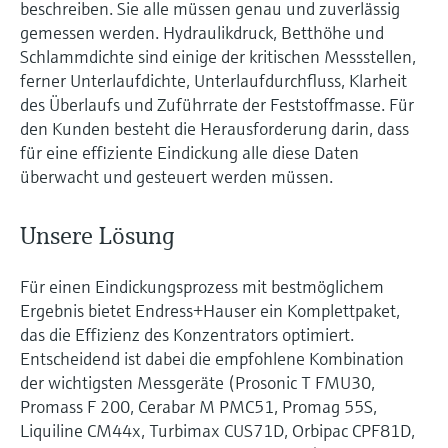
beschreiben. Sie alle müssen genau und zuverlässig
Füllstandsmessung
Analysatoren für Härte, Eisen,
gemessen werden. Hydraulikdruck, Betthöhe und
Device Viewer
Aluminium & Chromat
Schlammdichte sind einige der kritischen Messstellen,
Produktspezifische Informationen und
Füllstandsmessung Druck
ferner Unterlaufdichte, Unterlaufdurchfluss, Klarheit
Dokumente finden
Prozessphotometer
des Überlaufs und Zuführrate der Feststoffmasse. Für
Alle ansehen
Ersatzteilsuche
den Kunden besteht die Herausforderung darin, dass
Mikrowellentransmission
für eine effiziente Eindickung alle diese Daten
Ersatzteile anhand von Produktwurzel,
Bestellcode oder Seriennummer finden
überwacht und gesteuert werden müssen.
Memosens-Technologie
Unsere Lösung
Alle ansehen
Für einen Eindickungsprozess mit bestmöglichem
Ergebnis bietet Endress+Hauser ein Komplettpaket,
das die Effizienz des Konzentrators optimiert.
Entscheidend ist dabei die empfohlene Kombination
der wichtigsten Messgeräte (Prosonic T FMU30,
Promass F 200, Cerabar M PMC51, Promag 55S,
Liquiline CM44x, Turbimax CUS71D, Orbipac CPF81D,