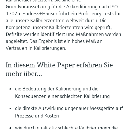
Füllstandsmessung
Analysatoren für Härte, Eisen,
Grundvoraussetzung für die Akkreditierung nach ISO
Device Viewer
Aluminium & Chromat
17025. Endress+Hauser führt ein Proficiency Tests für
Produktspezifische Informationen und
Füllstandsmessung Druck
alle unsere Kalibrierzentren weltweit durch. Die
Dokumente finden
Kompetenz unserer Kalibrierzentren wird geprüft,
Prozessphotometer
Alle ansehen
Defizite werden identifiziert und Maßnahmen werden
Ersatzteilsuche
abgeleitet. Das Ergebnis ist ein hohes Maß an
Mikrowellentransmission
Ersatzteile anhand von Produktwurzel,
Vertrauen in Kalibrierungen.
Bestellcode oder Seriennummer finden
Memosens-Technologie
In diesem White Paper erfahren Sie
Alle ansehen
mehr über...
die Bedeutung der Kalibrierung und die
Konsequenzen einer schlechten Kalibrierung
die direkte Auswirkung ungenauer Messgeräte auf
Prozesse und Kosten
wie durch qualitativ schlechte Kalibrierungen die