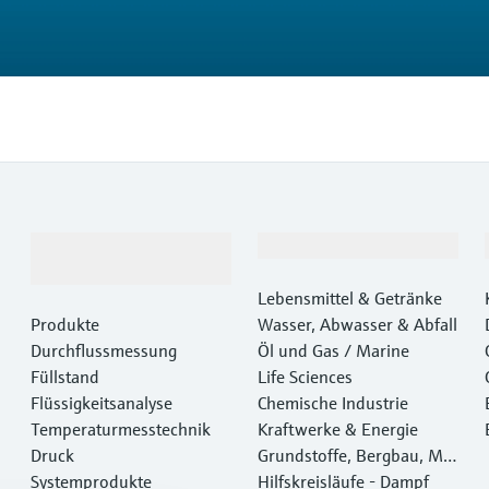
Produkte &
Branchen
Dienstleistungen
Lebensmittel & Getränke
Produkte
Wasser, Abwasser & Abfall
Durchflussmessung
Öl und Gas / Marine
Füllstand
Life Sciences
Flüssigkeitsanalyse
Chemische Industrie
Temperaturmesstechnik
Kraftwerke & Energie
Druck
Grundstoffe, Bergbau, Met
Systemprodukte
alle
Hilfskreisläufe - Dampf