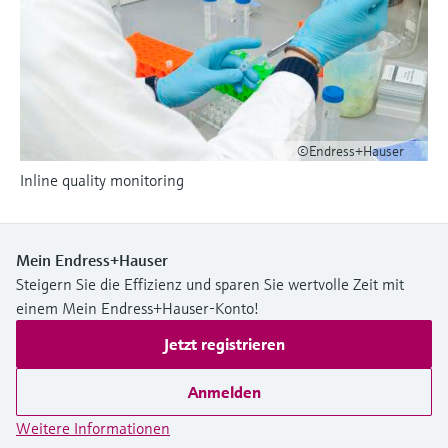
Füllstandsmessung
Analysatoren für Härte, Eisen,
Device Viewer
Aluminium & Chromat
Produktspezifische Informationen und
Füllstandsmessung Druck
Dokumente finden
Prozessphotometer
Alle ansehen
Ersatzteilsuche
Mikrowellentransmission
©Endress+Hauser
Ersatzteile anhand von Produktwurzel,
Bestellcode oder Seriennummer finden
Inline quality monitoring
Memosens-Technologie
Alle ansehen
Mein Endress+Hauser
Steigern Sie die Effizienz und sparen Sie wertvolle Zeit mit
einem Mein Endress+Hauser-Konto!
Jetzt registrieren
Anmelden
Weitere Informationen