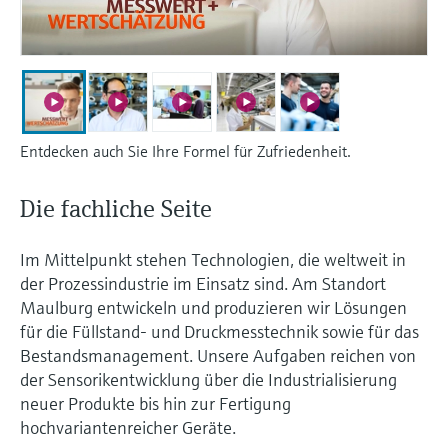
Füllstandsmessung
Analysatoren für Härte, Eisen,
Device Viewer
Aluminium & Chromat
Produktspezifische Informationen und
Füllstandsmessung Druck
Dokumente finden
Prozessphotometer
Alle ansehen
Ersatzteilsuche
Mikrowellentransmission
Entdecken auch Sie Ihre Formel für Zufriedenheit.
Ersatzteile anhand von Produktwurzel,
Bestellcode oder Seriennummer finden
Memosens-Technologie
Die fachliche Seite
Alle ansehen
Im Mittelpunkt stehen Technologien, die weltweit in
der Prozessindustrie im Einsatz sind. Am Standort
Maulburg entwickeln und produzieren wir Lösungen
für die Füllstand- und Druckmesstechnik sowie für das
Bestandsmanagement. Unsere Aufgaben reichen von
der Sensorikentwicklung über die Industrialisierung
neuer Produkte bis hin zur Fertigung
hochvariantenreicher Geräte.