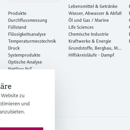
Lebensmittel & Getränke
Produkte
Wasser, Abwasser & Abfall
Durchflussmessung
Öl und Gas / Marine
Füllstand
Life Sciences
Flüssigkeitsanalyse
Chemische Industrie
Temperaturmesstechnik
Kraftwerke & Energie
Druck
Grundstoffe, Bergbau, Met
Systemprodukte
alle
Hilfskreisläufe - Dampf
Optische Analyse
Netilion IIoT
Software
Empfohlene Produkte
häre
Online Tools
r Website zu
Dienstleistungen
optimieren und
 anzubieten.
.