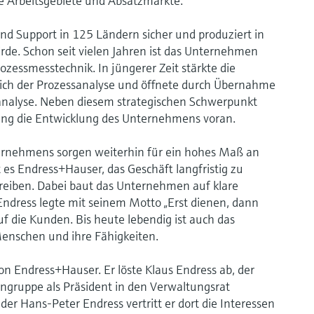
e Arbeitsgebiete und Absatzmärkte.
nd Support in 125 Ländern sicher und produziert in
rde. Schon seit vielen Jahren ist das Unternehmen
ozessmesstechnik. In jüngerer Zeit stärkte die
ich der Prozessanalyse und öffnete durch Übernahme
ranalyse. Neben diesem strategischen Schwerpunkt
erung die Entwicklung des Unternehmens voran.
ternehmens sorgen weiterhin für ein hohes Maß an
es Endress+Hauser, das Geschäft langfristig zu
reiben. Dabei baut das Unternehmen auf klare
Endress legte mit seinem Motto „Erst dienen, dann
f die Kunden. Bis heute lebendig ist auch das
Menschen und ihre Fähigkeiten.
on Endress+Hauser. Er löste Klaus Endress ab, der
engruppe als Präsident in den Verwaltungsrat
r Hans-Peter Endress vertritt er dort die Interessen