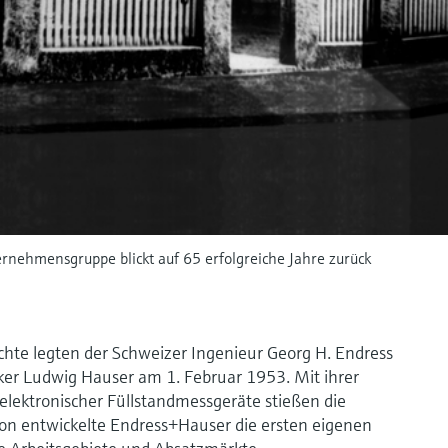
ernehmensgruppe blickt auf 65 erfolgreiche Jahre zurück
chte legten der Schweizer Ingenieur Georg H. Endress
er Ludwig Hauser am 1. Februar 1953. Mit ihrer
elektronischer Füllstandmessgeräte stießen die
chon entwickelte Endress+Hauser die ersten eigenen