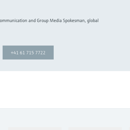
 Communication and Group Media Spokesman, global
+41 61 715 7722