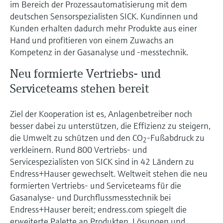
im Bereich der Prozessautomatisierung mit dem
Füllstandsmessung
Analysatoren für Härte, Eisen,
deutschen Sensorspezialisten SICK. Kundinnen und
Device Viewer
Aluminium & Chromat
Kunden erhalten dadurch mehr Produkte aus einer
Produktspezifische Informationen und
Füllstandsmessung Druck
Hand und profitieren von einem Zuwachs an
Dokumente finden
Prozessphotometer
Kompetenz in der Gasanalyse und -messtechnik.
Alle ansehen
Ersatzteilsuche
Neu formierte Vertriebs- und
Mikrowellentransmission
Ersatzteile anhand von Produktwurzel,
Serviceteams stehen bereit
Bestellcode oder Seriennummer finden
Memosens-Technologie
Ziel der Kooperation ist es, Anlagenbetreiber noch
besser dabei zu unterstützen, die Effizienz zu steigern,
Alle ansehen
die Umwelt zu schützen und den CO
-Fußabdruck zu
2
verkleinern. Rund 800 Vertriebs- und
Servicespezialisten von SICK sind in 42 Ländern zu
Endress+Hauser gewechselt. Weltweit stehen die neu
formierten Vertriebs- und Serviceteams für die
Gasanalyse- und Durchflussmesstechnik bei
Endress+Hauser bereit; endress.com spiegelt die
erweiterte Palette an Produkten, Lösungen und