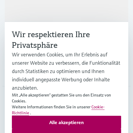
Produkte & Dienstleistungen
Branchen
Wir respektieren Ihre
Privatsphäre
Support
Wir verwenden Cookies, um Ihr Erlebnis auf
unserer Website zu verbessern, die Funktionalität
durch Statistiken zu optimieren und Ihnen
Unternehmen
individuell angepasste Werbung oder Inhalte
anzubieten.
Mit „Alle akzeptieren“ gestatten Sie uns den Einsatz von
Cookies.
GLB
•
Deutsch
Weitere Informationen finden Sie in unserer
Cookie-
Richtlinie
.
Alle akzeptieren
Copyright © Endress+Hauser Group Services AG