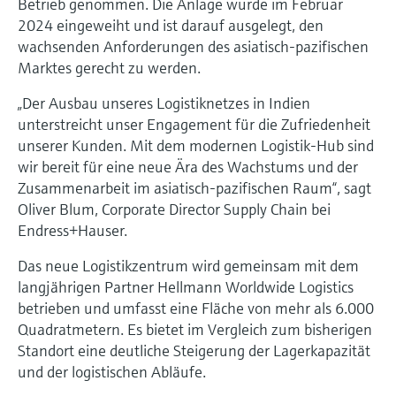
Betrieb genommen. Die Anlage wurde im Februar
Füllstandsmessung
Analysatoren für Härte, Eisen,
2024 eingeweiht und ist darauf ausgelegt, den
Device Viewer
Aluminium & Chromat
wachsenden Anforderungen des asiatisch-pazifischen
Produktspezifische Informationen und
Füllstandsmessung Druck
Marktes gerecht zu werden.
Dokumente finden
Prozessphotometer
„Der Ausbau unseres Logistiknetzes in Indien
Alle ansehen
Ersatzteilsuche
unterstreicht unser Engagement für die Zufriedenheit
Mikrowellentransmission
Ersatzteile anhand von Produktwurzel,
unserer Kunden. Mit dem modernen Logistik-Hub sind
Bestellcode oder Seriennummer finden
wir bereit für eine neue Ära des Wachstums und der
Memosens-Technologie
Zusammenarbeit im asiatisch-pazifischen Raum“, sagt
Oliver Blum, Corporate Director Supply Chain bei
Alle ansehen
Endress+Hauser.
Das neue Logistikzentrum wird gemeinsam mit dem
langjährigen Partner Hellmann Worldwide Logistics
betrieben und umfasst eine Fläche von mehr als 6.000
Quadratmetern. Es bietet im Vergleich zum bisherigen
Standort eine deutliche Steigerung der Lagerkapazität
und der logistischen Abläufe.