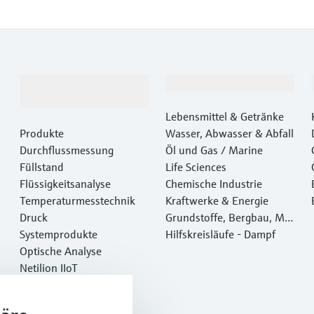
Produkte &
Branchen
Dienstleistungen
Lebensmittel & Getränke
Produkte
Wasser, Abwasser & Abfall
Durchflussmessung
Öl und Gas / Marine
Füllstand
Life Sciences
Flüssigkeitsanalyse
Chemische Industrie
Temperaturmesstechnik
Kraftwerke & Energie
Druck
Grundstoffe, Bergbau, Met
Systemprodukte
alle
Hilfskreisläufe - Dampf
Optische Analyse
Netilion IIoT
Software
Empfohlene Produkte