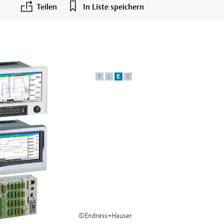
Teilen
In Liste speichern
F
L
E
X
©Endress+Hauser