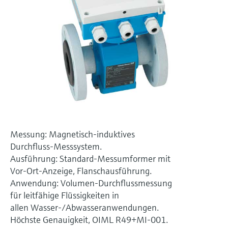
Füllstandsmessung
Analysatoren für Härte, Eisen,
Device Viewer
Aluminium & Chromat
Produktspezifische Informationen und
Füllstandsmessung Druck
Dokumente finden
Prozessphotometer
Alle ansehen
Ersatzteilsuche
Mikrowellentransmission
Ersatzteile anhand von Produktwurzel,
Bestellcode oder Seriennummer finden
Memosens-Technologie
Alle ansehen
Messung: Magnetisch-induktives
Durchfluss-Messsystem.
Ausführung: Standard-Messumformer mit
Vor-Ort-Anzeige, Flanschausführung.
Anwendung: Volumen-Durchflussmessung
für leitfähige Flüssigkeiten in
allen Wasser-/Abwasseranwendungen.
Höchste Genauigkeit, OIML R49+MI-001.