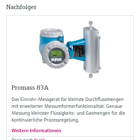
Füllstandsmessung
Analysatoren für Härte, Eisen,
Nachfolger
Device Viewer
Aluminium & Chromat
Produktspezifische Informationen und
Füllstandsmessung Druck
Dokumente finden
Prozessphotometer
Alle ansehen
Ersatzteilsuche
Mikrowellentransmission
Ersatzteile anhand von Produktwurzel,
Bestellcode oder Seriennummer finden
Memosens-Technologie
Alle ansehen
Promass 83A
Das Einrohr-Messgerät für kleinste Durchflussmengen
mit erweiterter Messumformerfunktionalität. Genaue
Messung kleinster Flüssigkeits- und Gasmengen für die
kontinuierliche Prozessregelung.
Weitere Informationen
Preis nach
login