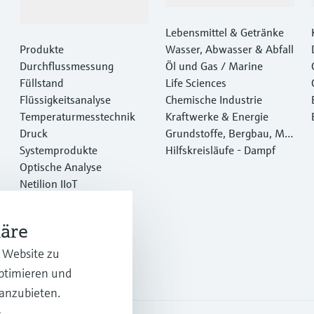
Dienstleistungen
Lebensmittel & Getränke
Produkte
Wasser, Abwasser & Abfall
Durchflussmessung
Öl und Gas / Marine
Füllstand
Life Sciences
Flüssigkeitsanalyse
Chemische Industrie
Temperaturmesstechnik
Kraftwerke & Energie
Druck
Grundstoffe, Bergbau, Met
Systemprodukte
alle
Hilfskreisläufe - Dampf
Optische Analyse
Netilion IIoT
Software
Empfohlene Produkte
häre
Online Tools
Dienstleistungen
r Website zu
optimieren und
 anzubieten.
.