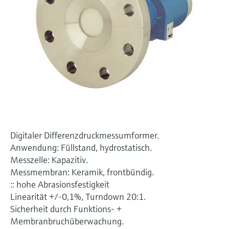
Füllstandsmessung
Analysatoren für Härte, Eisen,
Device Viewer
Aluminium & Chromat
Produktspezifische Informationen und
Füllstandsmessung Druck
Dokumente finden
Prozessphotometer
Alle ansehen
Ersatzteilsuche
Mikrowellentransmission
Ersatzteile anhand von Produktwurzel,
Bestellcode oder Seriennummer finden
Memosens-Technologie
Alle ansehen
Digitaler Differenzdruckmessumformer.
Anwendung: Füllstand, hydrostatisch.
Messzelle: Kapazitiv.
Messmembran: Keramik, frontbündig.
:: hohe Abrasionsfestigkeit
Linearität +/-0,1%, Turndown 20:1.
Sicherheit durch Funktions- +
Membranbruchüberwachung.