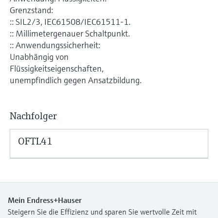
Füllstandsmessung
Analysatoren für Härte, Eisen,
Grenzstand:
Device Viewer
:: SIL2/3, IEC61508/IEC61511-1.
Aluminium & Chromat
Produktspezifische Informationen und
Füllstandsmessung Druck
:: Millimetergenauer Schaltpunkt.
Dokumente finden
:: Anwendungssicherheit:
Prozessphotometer
Unabhängig von
Alle ansehen
Ersatzteilsuche
Flüssigkeitseigenschaften,
Mikrowellentransmission
Ersatzteile anhand von Produktwurzel,
unempfindlich gegen Ansatzbildung.
Bestellcode oder Seriennummer finden
Memosens-Technologie
Nachfolger
Alle ansehen
OFTL41
Mein Endress+Hauser
Steigern Sie die Effizienz und sparen Sie wertvolle Zeit mit