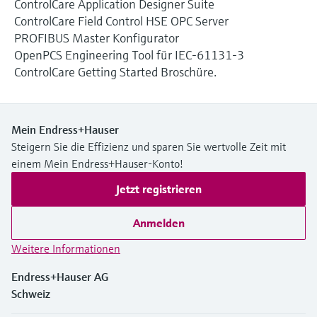
ControlCare Application Designer Suite
Füllstandsmessung
Analysatoren für Härte, Eisen,
ControlCare Field Control HSE OPC Server
Device Viewer
Aluminium & Chromat
PROFIBUS Master Konfigurator
Produktspezifische Informationen und
Füllstandsmessung Druck
OpenPCS Engineering Tool für IEC-61131-3
Dokumente finden
Prozessphotometer
ControlCare Getting Started Broschüre.
Alle ansehen
Ersatzteilsuche
Mikrowellentransmission
Ersatzteile anhand von Produktwurzel,
Bestellcode oder Seriennummer finden
Mein Endress+Hauser
Memosens-Technologie
Steigern Sie die Effizienz und sparen Sie wertvolle Zeit mit
einem Mein Endress+Hauser-Konto!
Alle ansehen
Jetzt registrieren
Anmelden
Weitere Informationen
Endress+Hauser AG
Schweiz