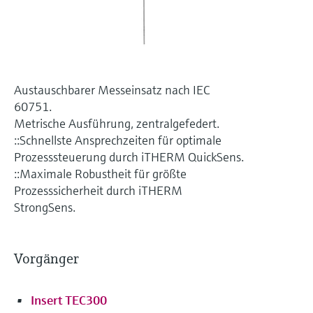
Füllstandsmessung
Analysatoren für Härte, Eisen,
Device Viewer
Aluminium & Chromat
Produktspezifische Informationen und
Füllstandsmessung Druck
Dokumente finden
Prozessphotometer
Alle ansehen
Ersatzteilsuche
Austauschbarer Messeinsatz nach IEC
Mikrowellentransmission
60751.
Ersatzteile anhand von Produktwurzel,
Bestellcode oder Seriennummer finden
Metrische Ausführung, zentralgefedert.
::Schnellste Ansprechzeiten für optimale
Memosens-Technologie
Prozesssteuerung durch iTHERM QuickSens.
::Maximale Robustheit für größte
Alle ansehen
Prozesssicherheit durch iTHERM
StrongSens.
Vorgänger
Insert TEC300