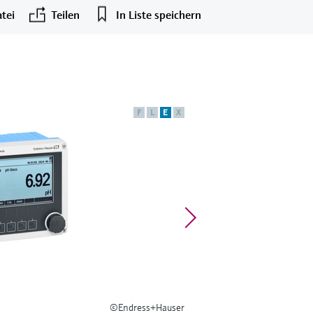
tei
Teilen
In Liste speichern
F
L
E
X
©Endress+Hauser