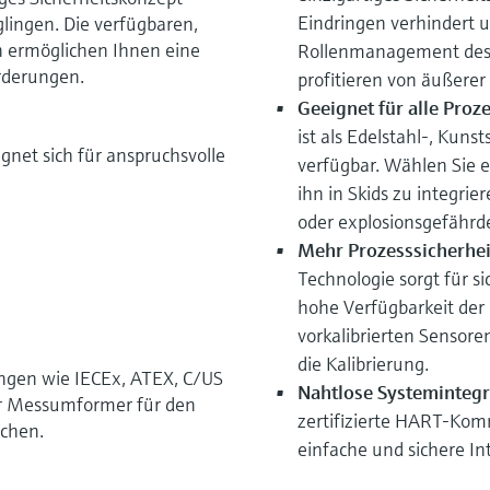
Eindringen verhindert u
glingen. Die verfügbaren,
 ermöglichen Ihnen eine
Rollenmanagement des B
rderungen.
profitieren von äußerer
Geeignet für alle Pro
ist als Edelstahl-, Kun
net sich für anspruchsvolle
verfügbar. Wählen Sie 
ihn in Skids zu integr
oder explosionsgefährd
Mehr Prozesssicherheit
Technologie sorgt für s
hohe Verfügbarkeit der
vorkalibrierten Sensoren
die Kalibrierung.
ungen wie IECEx, ATEX, C/US
Nahtlose Systemintegr
der Messumformer für den
zertifizierte HART-Kom
ichen.
einfache und sichere Int