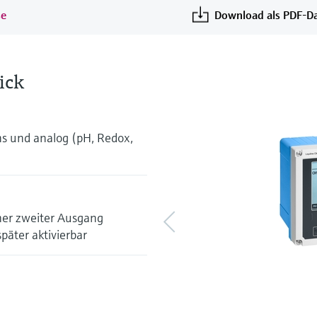
se
Download als PDF-Da
ick
 und analog (pH, Redox,
cher zweiter Ausgang
äter aktivierbar