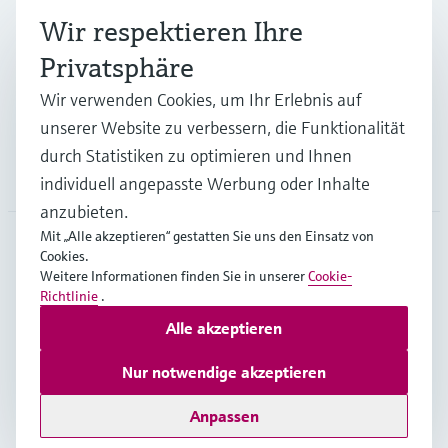
Wir respektieren Ihre
Branchen
Privatsphäre
Wir verwenden Cookies, um Ihr Erlebnis auf
Support
unserer Website zu verbessern, die Funktionalität
durch Statistiken zu optimieren und Ihnen
Unternehmen
individuell angepasste Werbung oder Inhalte
anzubieten.
Mit „Alle akzeptieren“ gestatten Sie uns den Einsatz von
Cookies.
GLB
•
Deutsch
Weitere Informationen finden Sie in unserer
Cookie-
Richtlinie
.
Alle akzeptieren
Copyright © Endress+Hauser Group Services AG
Impressum
Nutzungsbedingungen
Datenschutz
Nur notwendige akzeptieren
Rechtliches – AGB
Anpassen