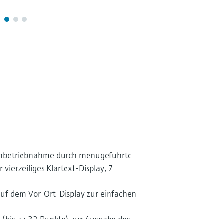
 Inbetriebnahme durch menügeführte
vierzeiliges Klartext-Display, 7
auf dem Vor-Ort-Display zur einfachen
 (bis zu 32 Punkte) zur Ausgabe des