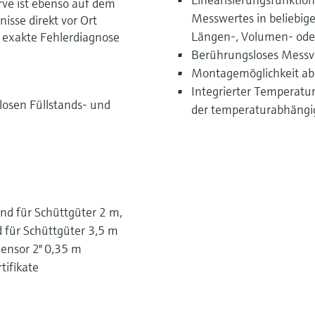
rve ist ebenso auf dem
Messwertes in beliebig
nisse direkt vor Ort
Längen-, Volumen- oder
d exakte Fehlerdiagnose
Berührungsloses Messv
Montagemöglichkeit a
Integrierter Temperatu
osen Füllstands- und
der temperaturabhängig
und für Schüttgüter 2 m,
d für Schüttgüter 3,5 m
Sensor 2" 0,35 m
tifikate