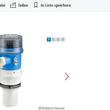
tei
Teilen
In Liste speichern
F
L
E
X
©Endress+Hauser