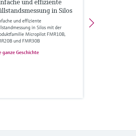
infache und effiziente
üllstandsmessung in Silos
nfache und effiziente
llstandmessung in Silos mit der
oduktfamilie Micropilot FMR10B,
R20B und FMR30B
e ganze Geschichte