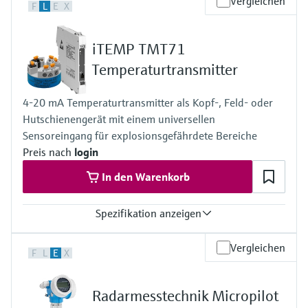
Vergleichen
F
L
E
X
+/- 2 mm
Prozesstemperatur
XT: -196...+280 °C
iTEMP TMT71
HT: -196...+450 °C
Prozessdruck / max. Überlastdruck
Temperaturtransmitter
Vakuum...160 bar
Max. Messdistanz
4-20 mA Temperaturtransmitter als Kopf-, Feld- oder
Standard: 40 m
Hutschienengerät mit einem universellen
Mit erhöhter Dynamik: 70 m
Prozessseitige Hauptmaterialien
Sensoreingang für explosionsgefährdete Bereiche
316L, Alloy C, PTFE, Keramik
Preis nach
login
In den Warenkorb
Spezifikation anzeigen
Genauigkeit
Vergleichen
F
L
E
X
(Pt100, -50...200 °C) <= 0,1 K
(Pt100, -58...392 °F) <= 0,18 °F
Radarmesstechnik Micropilot