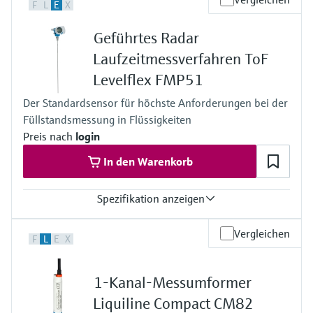
F
L
E
X
Geführtes Radar
Laufzeitmessverfahren ToF
Levelflex FMP51
Der Standardsensor für höchste Anforderungen bei der
Füllstandsmessung in Flüssigkeiten
Preis nach
login
In den Warenkorb
Spezifikation anzeigen
Genauigkeit
Vergleichen
F
L
E
X
Stabsonde:+/- 2 mm
Seilsonde <= 15 m: +/- 2 mm
Seilsonde > 15 m: +/- 10 mm
1-Kanal-Messumformer
Koaxsonde: +/- 2 mm
Prozesstemperatur
Liquiline Compact CM82
-50...+200 °C