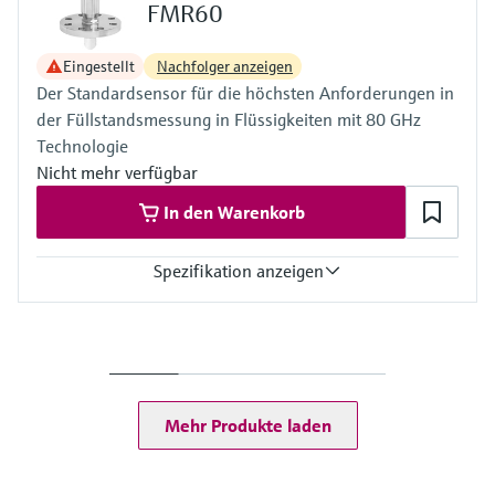
FMR60
Eingestellt
Nachfolger anzeigen
Der Standardsensor für die höchsten Anforderungen in
der Füllstandsmessung in Flüssigkeiten mit 80 GHz
Technologie
Nicht mehr verfügbar
In den Warenkorb
Spezifikation anzeigen
Genauigkeit
+/- 1 mm (0,04 in)
Prozesstemperatur
-40…+130 °C
Prozessdruck / max. Überlastdruck
Mehr Produkte laden
Vakuum …16 bar
Max. Messdistanz
50 m
Prozessseitige Hauptmaterialien