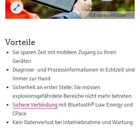
Füllstandsmessung
Analysatoren für Härte, Eisen,
Device Viewer
Aluminium & Chromat
©Endress+Hauser
Produktspezifische Informationen und
Füllstandsmessung Druck
Dokumente finden
Prozessphotometer
Alle ansehen
Ersatzteilsuche
Vorteile
Mikrowellentransmission
Ersatzteile anhand von Produktwurzel,
Sie sparen Zeit mit mobilem Zugang zu Ihren
Bestellcode oder Seriennummer finden
Geräten
Memosens-Technologie
Diagnose- und Prozessinformationen in Echtzeit sind
immer zur Hand
Alle ansehen
Sicherheit an erster Stelle: Sie müssen
explosionsgefährdete Bereiche nicht mehr betreten
Sichere Verbindung
mit Bluetooth® Low Energy und
CPace
Kein Datenverlust bei Inbetriebnahme und Wartung