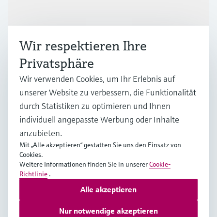
Produkte & Dienstleistungen
Wir respektieren Ihre
Branchen
Privatsphäre
Support
Wir verwenden Cookies, um Ihr Erlebnis auf
unserer Website zu verbessern, die Funktionalität
durch Statistiken zu optimieren und Ihnen
Unternehmen
individuell angepasste Werbung oder Inhalte
anzubieten.
Mit „Alle akzeptieren“ gestatten Sie uns den Einsatz von
Cookies.
GLB
•
Deutsch
Weitere Informationen finden Sie in unserer
Cookie-
Richtlinie
.
Alle akzeptieren
Copyright © Endress+Hauser Group Services AG
Impressum
Nutzungsbedingungen
Datenschutz
Nur notwendige akzeptieren