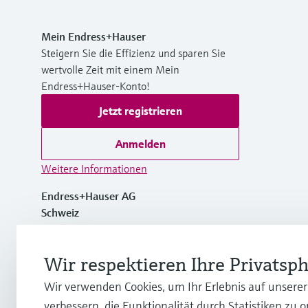
Mein Endress+Hauser
Steigern Sie die Effizienz und sparen Sie
wertvolle Zeit mit einem Mein
Endress+Hauser-Konto!
Jetzt registrieren
Anmelden
Weitere Informationen
Endress+Hauser AG
Schweiz
+41 61 715 7700
Wir respektieren Ihre Privatsp
Wir verwenden Cookies, um Ihr Erlebnis auf unsere
info@endress.com
verbessern, die Funktionalität durch Statistiken zu 