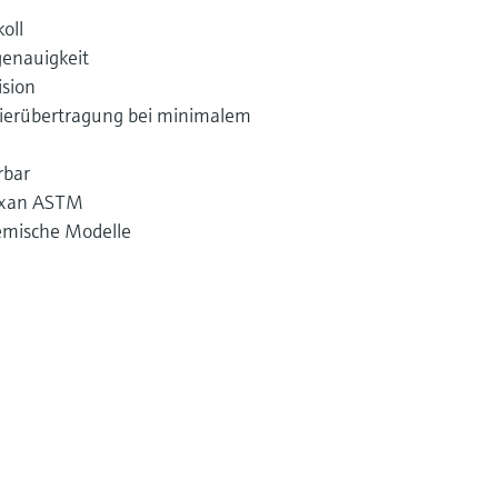
oll
enauigkeit
ision
brierübertragung bei minimalem
rbar
exan ASTM
emische Modelle