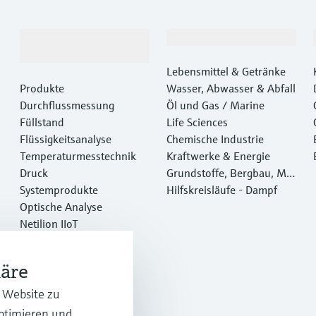
Produkte &
Branchen
Dienstleistungen
Lebensmittel & Getränke
Produkte
Wasser, Abwasser & Abfall
Durchflussmessung
Öl und Gas / Marine
Füllstand
Life Sciences
Flüssigkeitsanalyse
Chemische Industrie
Temperaturmesstechnik
Kraftwerke & Energie
Druck
Grundstoffe, Bergbau, Met
Systemprodukte
alle
Hilfskreisläufe - Dampf
Optische Analyse
Netilion IIoT
Software
Empfohlene Produkte
häre
Online Tools
Dienstleistungen
r Website zu
optimieren und