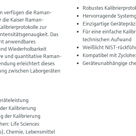
Robustes Kalibrierprotok
n verfügen die Raman-
Hervorragende Systemg
 die Kaiser Raman-
Einzigartige Gerätepräz
librierprotokolle zur
Für eine einfache Kali
Intensitätsgenaugkeit. Das
technischen Aufwand
icht anwendbares
Weißlicht NIST-rückfüh
 und Wiederholbarkeit
Kompatibel mit Zycloh
ative und quantitative Raman-
Geräteunabhängige ch
ndung erleichtert dieses
erung zwischen Laborgeräten
eräteleistung
der Kalibrierung
g der Kalibrierung
hen: Life Sciences
s), Chemie, Lebensmittel