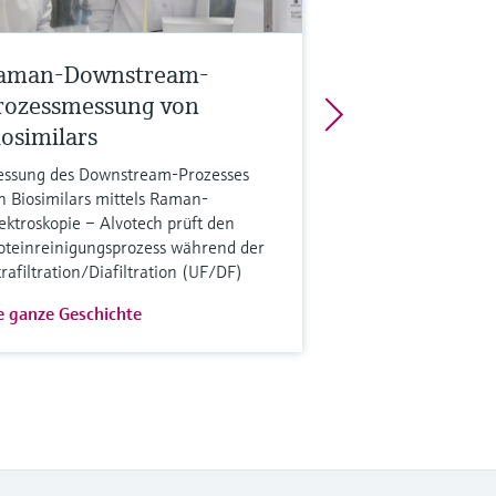
aman-Downstream-
rozessmessung von
iosimilars
ssung des Downstream-Prozesses
n Biosimilars mittels Raman-
ektroskopie – Alvotech prüft den
oteinreinigungsprozess während der
trafiltration/Diafiltration (UF/DF)
e ganze Geschichte