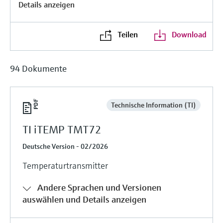
Details anzeigen
Füllstandsmessung
Analysatoren für Härte, Eisen,
Device Viewer
Aluminium & Chromat
Produktspezifische Informationen und
Füllstandsmessung Druck
Teilen
Download
Dokumente finden
Prozessphotometer
Alle ansehen
Ersatzteilsuche
94 Dokumente
Mikrowellentransmission
Ersatzteile anhand von Produktwurzel,
Bestellcode oder Seriennummer finden
Memosens-Technologie
Technische Information (TI)
Alle ansehen
TI iTEMP TMT72
Deutsche Version - 02/2026
Temperaturtransmitter
Andere Sprachen und Versionen
auswählen und Details anzeigen