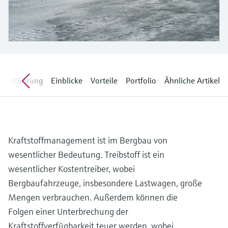
Füllstandsmessung
Analysatoren für Härte, Eisen,
Device Viewer
Aluminium & Chromat
Produktspezifische Informationen und
Füllstandsmessung Druck
Dokumente finden
Prozessphotometer
Alle ansehen
Ersatzteilsuche
Mikrowellentransmission
Ersatzteile anhand von Produktwurzel,
Einführung
Einblicke
Vorteile
Portfolio
Ähnliche Artikel
Bestellcode oder Seriennummer finden
Memosens-Technologie
Alle ansehen
Kraftstoffmanagement ist im Bergbau von
wesentlicher Bedeutung. Treibstoff ist ein
wesentlicher Kostentreiber, wobei
Bergbaufahrzeuge, insbesondere Lastwagen, große
Mengen verbrauchen. Außerdem können die
Folgen einer Unterbrechung der
Kraftstoffverfügbarkeit teuer werden, wobei