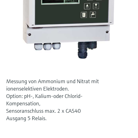
Füllstandsmessung
Analysatoren für Härte, Eisen,
Device Viewer
Aluminium & Chromat
Produktspezifische Informationen und
Füllstandsmessung Druck
Dokumente finden
Prozessphotometer
Alle ansehen
Ersatzteilsuche
Mikrowellentransmission
Ersatzteile anhand von Produktwurzel,
Bestellcode oder Seriennummer finden
Memosens-Technologie
Alle ansehen
Messung von Ammonium und Nitrat mit
ionenselektiven Elektroden.
Option: pH-, Kalium-oder Chlorid-
Kompensation,
Sensoranschluss max. 2 x CAS40
Ausgang 5 Relais.