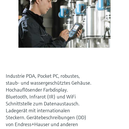
Füllstandsmessung
Analysatoren für Härte, Eisen,
Device Viewer
Aluminium & Chromat
Produktspezifische Informationen und
Füllstandsmessung Druck
Dokumente finden
Prozessphotometer
Alle ansehen
Ersatzteilsuche
Mikrowellentransmission
Ersatzteile anhand von Produktwurzel,
Bestellcode oder Seriennummer finden
Memosens-Technologie
Alle ansehen
Industrie PDA, Pocket PC, robustes,
staub- und wassergeschütztes Gehäuse.
Hochauflösender Farbdisplay.
Bluetooth, Infrarot (IR) und WiFi
Schnittstelle zum Datenaustausch.
Ladegerät mit internationalen
Steckern. Gerätebeschreibungen (DD)
von Endress+Hauser und anderen