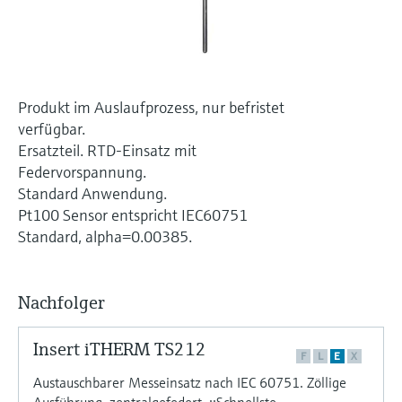
Füllstandsmessung
Analysatoren für Härte, Eisen,
Device Viewer
Aluminium & Chromat
Produktspezifische Informationen und
Füllstandsmessung Druck
Dokumente finden
Prozessphotometer
Alle ansehen
Produkt im Auslaufprozess, nur befristet
Ersatzteilsuche
verfügbar.
Mikrowellentransmission
Ersatzteile anhand von Produktwurzel,
Ersatzteil. RTD-Einsatz mit
Bestellcode oder Seriennummer finden
Federvorspannung.
Memosens-Technologie
Standard Anwendung.
Pt100 Sensor entspricht IEC60751
Alle ansehen
Standard, alpha=0.00385.
Nachfolger
Insert iTHERM TS212
F
L
E
X
Austauschbarer Messeinsatz nach IEC 60751. Zöllige
Ausführung, zentralgefedert. ::Schnellste