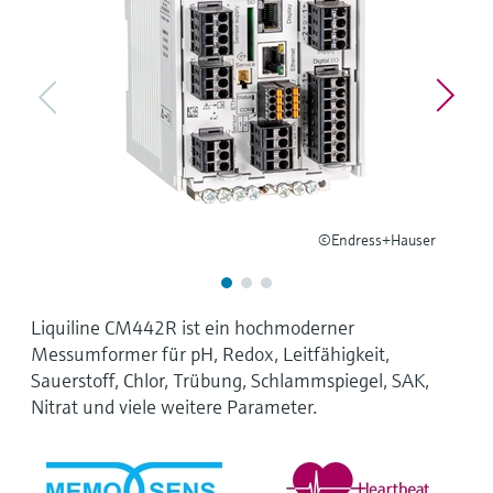
Füllstandsmessung
Analysatoren für Härte, Eisen,
Device Viewer
Aluminium & Chromat
Produktspezifische Informationen und
Füllstandsmessung Druck
Dokumente finden
Prozessphotometer
Alle ansehen
Ersatzteilsuche
Mikrowellentransmission
Ersatzteile anhand von Produktwurzel,
Bestellcode oder Seriennummer finden
Memosens-Technologie
©Endress+Hauser
Alle ansehen
Liquiline CM442R ist ein hochmoderner
Messumformer für pH, Redox, Leitfähigkeit,
Sauerstoff, Chlor, Trübung, Schlammspiegel, SAK,
Nitrat und viele weitere Parameter.