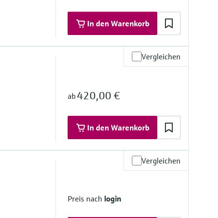
In den Warenkorb
Vergleichen
420,00 €
ab
auf Anfrage
)
In den Warenkorb
Vergleichen
 Materialien
, FKM, EPDM
Preis nach
login
.4404/316L