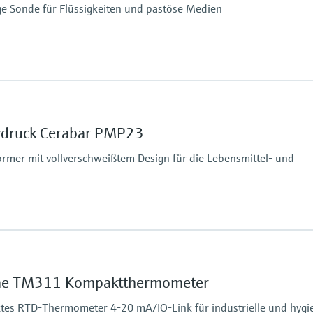
e Sonde für Flüssigkeiten und pastöse Medien
Prozessdruck / max. 
Vakuum ... 25 bar
ivdruck Cerabar PMP23
mer mit vollverschweißtem Design für die Lebensmittel- und
Druck Messbereich
400 mbar…40 bar
Messzelle
ne TM311 Kompaktthermometer
+400 mbar…+40 bar
tes RTD-Thermometer 4-20 mA/IO-Link für industrielle und hygi