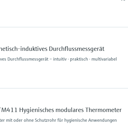
Arbeitsbereich
PT 100:
-50 °C ...200 °C
etisch-induktives Durchflussmessgerät
(-58 °F ...392 °F)
Max. Eintauchlänge 
s Durchflussmessgerät – intuitiv · praktisch · multivariabel
bis 600,00 mm (23,62''
Max. Prozessdruck
1% o.f.s
16 bar
Messstoffberührende
M411 Hygienisches modulares Thermometer
PEEK, Rostfreier Stahl
Elektrodenmaterial: 1
er mit oder ohne Schutzrohr für hygienische Anwendungen