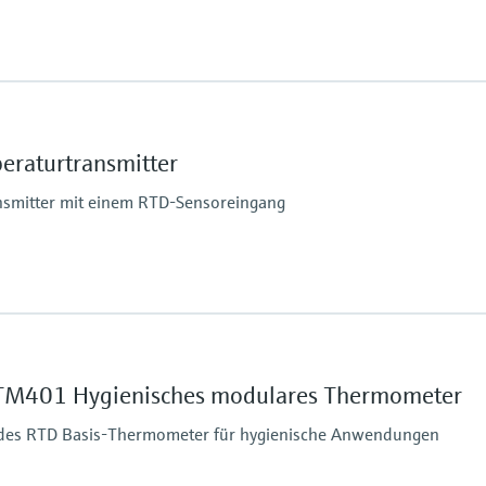
, maximal eine Stunde: 85 °C (185 °F)
4 Stunden
Max. Prozessdruck (st
bei 20 °C: 40 bar (580 p
Arbeitsbereich
raturtransmitter
PT100:
-200 °C … 600 °C
nsmitter mit einem RTD-Sensoreingang
(-328 °F … 1.112 °F)
iTHERM StrongSens:
-50 °C … 500 °C
(-58 °F … 932 °F)
iTHERM QuickSens:
-50 °C … 200 °C
(-58 °F … 392 °F)
bereich) <=0,15 K
M401 Hygienisches modulares Thermometer
ndes RTD Basis-Thermometer für hygienische Anwendungen