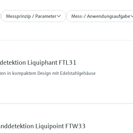
Messprinzip / Parameter
Mess-/ Anwendungsaufgabe
detektion Liquiphant FTL31
eiten in kompaktem Design mit Edelstahlgehäuse
Min. Mediumsdichte
>0,7g/cm³
ruck
(>0,5g/cm³ optional)
anddetektion Liquipoint FTW33