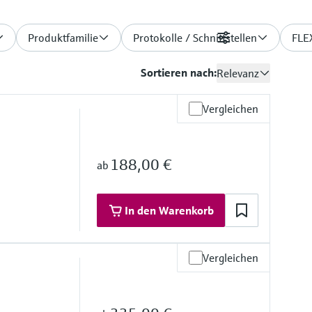
Produktfamilie
Protokolle / Schnittstellen
Filter
FLE
Sortieren nach:
Relevanz
Vergleichen
188,00 €
ab
In den Warenkorb
Vergleichen