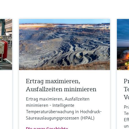
Ertrag maximieren,
P
Ausfallzeiten minimieren
T
V
Ertrag maximieren, Ausfallzeiten
minimieren - Intelligente
Pr
Temperaturüberwachung in Hochdruck-
Te
Säureauslaugungsprozessen (HPAL)
Ef
un
Die ganze Geschichte