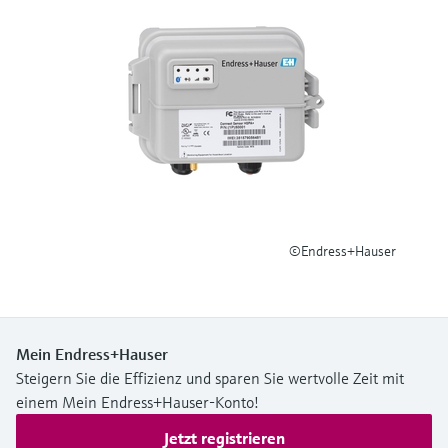
Füllstandsmessung
Analysatoren für Härte, Eisen,
Device Viewer
Aluminium & Chromat
Produktspezifische Informationen und
Füllstandsmessung Druck
Dokumente finden
Prozessphotometer
Alle ansehen
Ersatzteilsuche
Mikrowellentransmission
Ersatzteile anhand von Produktwurzel,
Bestellcode oder Seriennummer finden
Memosens-Technologie
Alle ansehen
©Endress+Hauser
Mein Endress+Hauser
Steigern Sie die Effizienz und sparen Sie wertvolle Zeit mit
einem Mein Endress+Hauser-Konto!
Jetzt registrieren